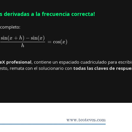
s derivadas a la frecuencia correcta!
 completo:
h
→
0
sin
(
x
+
h
)
−
sin
(
x
)
h
=
cos
(
x
)
eX profesional
, contiene un espaciado cuadriculado para escribi
sto, remata con el solucionario con
todas las claves de respue