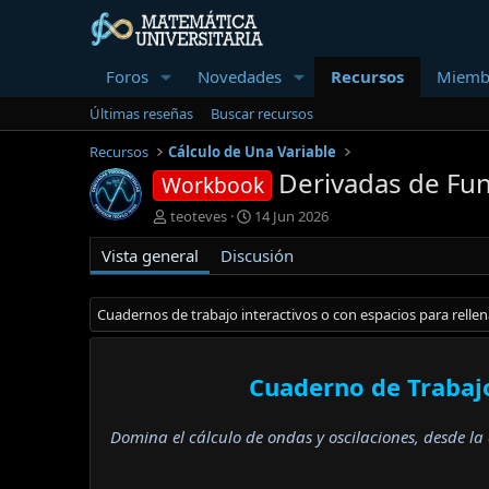
Foros
Novedades
Recursos
Miemb
Últimas reseñas
Buscar recursos
Recursos
Cálculo de Una Variable
Derivadas de Fu
Workbook
A
F
teoteves
14 Jun 2026
u
e
Vista general
t
Discusión
c
o
h
r
a
d
Cuadernos de trabajo interactivos o con espacios para rellen
e
c
r
Cuaderno de Trabaj
e
a
c
Domina el cálculo de ondas y oscilaciones, desde la 
i
ó