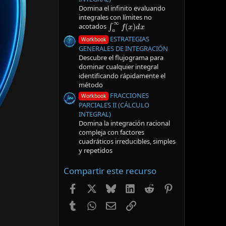
Domina el infinito evaluando
integrales con límites no
∫
a
∞
f
(
x
)
d
x
acotados
ESTRATEGIAS
Workbook
GENERALES DE INTEGRACIÓN
Descubre el flujograma para
dominar cualquier integral
identificando rápidamente el
método
FRACCIONES
Workbook
PARCIALES II (CÁLCULO
INTEGRAL)
Domina la integración racional
compleja con factores
cuadráticos irreducibles, simples
y repetidos
Compartir este recurso
Facebook
X
Bluesky
LinkedIn
Reddit
Pinterest
Tumblr
WhatsApp
Email
Enlace