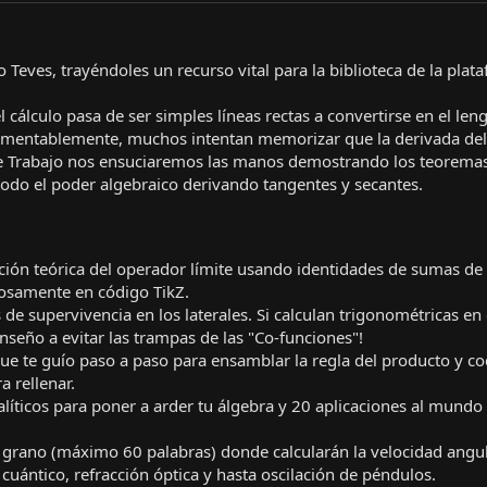
o Teves, trayéndoles un recurso vital para la biblioteca de la plat
 cálculo pasa de ser simples líneas rectas a convertirse en el len
. Lamentablemente, muchos intentan memorizar que la derivada del
de Trabajo nos ensuciaremos las manos demostrando los teorema
r todo el poder algebraico derivando tangentes y secantes.
ión teórica del operador límite usando identidades de sumas de
losamente en código TikZ.
de supervivencia en los laterales. Si calculan trigonométricas en
nseño a evitar las trampas de las "Co-funciones"!
e te guío paso a paso para ensamblar la regla del producto y co
 rellenar.
líticos para poner a arder tu álgebra y 20 aplicaciones al mundo 
 grano (máximo 60 palabras) donde calcularán la velocidad angu
cuántico, refracción óptica y hasta oscilación de péndulos.