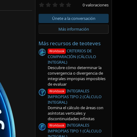
0
0 valoraciones
,
0
0
Únete a la conversación
e
s
Más información
t
r
e
Más recursos de teoteves
l
l
CRITERIOS DE
Workbook
a
COMPARACIÓN (CÁLCULO
(
INTEGRAL)
s
Descubre cómo determinar la
)
convergencia o divergencia de
integrales impropias imposibles
de evaluar
INTEGRALES
Workbook
IMPROPIAS TIPO 2 (CÁLCULO
INTEGRAL)
Domina el cálculo de áreas con
asíntotas verticales y
discontinuidades infinitas
INTEGRALES
Workbook
IMPROPIAS TIPO 1 (CÁLCULO
INTEGRAL)