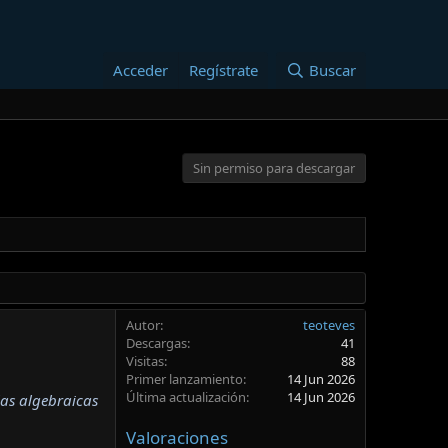
Acceder
Regístrate
Buscar
Sin permiso para descargar
Autor
teoteves
Descargas
41
Visitas
88
Primer lanzamiento
14 Jun 2026
Última actualización
14 Jun 2026
las algebraicas
Valoraciones