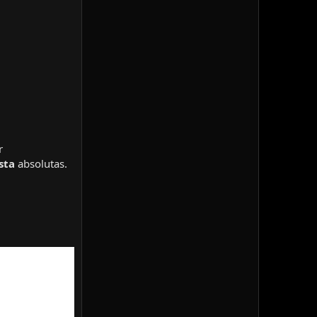
r
sta
absolutas.