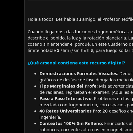
Hola a todos. Les habla su amigo, el Profesor Teófil
Cuando llegamos a las funciones trigonométricas, el
describe el sonido, la luz y la rotación planetaria
coseno sin entender el porqué. En este Cuaderno 
límite notable $ \lim (\sin h)/h $, para luego solta
¿Qué arsenal contiene este recurso digital?
Demostraciones Formales Visuales:
Deducc
gráficos de desfase de fase dibujados meticu
Tips Marginales del Profe:
Mis advertencias 
de radianes, reprueban el examen. ¡Aquí les e
Paso a Paso Interactivo:
Problemas en los qu
mezclada con trigonometría, con espacios para
40 Retos Universitarios Pro:
20 desafíos ana
ingeniería.
Contextos 100% Sin Relleno:
Enunciados al
robóticos, corrientes alternas en magnetismo 