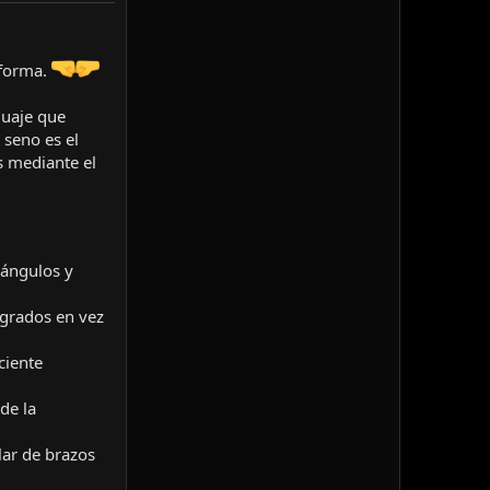
aforma.
guaje que
 seno es el
s mediante el
 ángulos y
 grados en vez
ciente
de la
lar de brazos