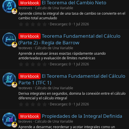
El Teorema del Cambio Neto
0
s
Workbook
e
)
teoteves
Cálculo de Una Variable
s
Aprende cómo la integral de una tasa de cambio se convierte en el
t
cambio total acumulado
r
e
0
Descargas
0
1 Jul 2026
l
,
l
0
a
Teorema Fundamental del Cálculo
0
Workbook
(
e
(Parte 2) - Regla de Barrow
s
s
)
t
teoteves
Cálculo de Una Variable
r
Aprende a evaluar áreas exactas rápidamente usando
e
antiderivadas y evaluación de límites numéricas
l
0
l
Descargas
0
1 Jul 2026
,
a
0
(
El Teorema Fundamental del Cálculo
0
s
Workbook
e
)
Parte 1 (TFC 1)
s
t
teoteves
Cálculo de Una Variable
r
Deriva integrales en segundos, domina la conexión entre el cálculo
e
diferencial y el cálculo integral
l
0
l
Descargas
0
1 Jul 2026
,
a
0
(
Propiedades de la Integral Definida
0
s
Workbook
e
)
teoteves
Cálculo de Una Variable
s
Aprende a desarmar, reordenar y acotar integrales como un
t