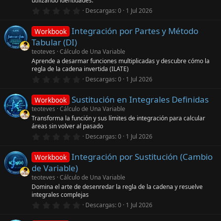
utilizando identidades.
r
e
0
Descargas
0
1 Jul 2026
l
,
l
0
a
Integración por Partes y Método
0
Workbook
(
e
Tabular (DI)
s
s
)
t
teoteves
Cálculo de Una Variable
r
Aprende a desarmar funciones multiplicadas y descubre cómo la
e
regla de la cadena invertida (ILATE)
l
0
l
Descargas
0
1 Jul 2026
,
a
0
(
Sustitución en Integrales Definidas
0
s
Workbook
e
)
teoteves
Cálculo de Una Variable
s
Transforma la función y sus límites de integración para calcular
t
áreas sin volver al pasado
r
e
0
Descargas
0
1 Jul 2026
l
,
l
0
a
Integración por Sustitución (Cambio
0
Workbook
(
e
de Variable)
s
s
)
t
teoteves
Cálculo de Una Variable
r
Domina el arte de desenredar la regla de la cadena y resuelve
e
integrales complejas
l
0
l
Descargas
0
1 Jul 2026
,
a
0
(