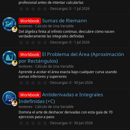
profesional antes de intentar calcularlas
r
e
0
Descargas
0
1 Jul 2026
l
,
l
0
a
Sumas de Riemann
0
Workbook
(
e
teoteves
Cálculo de Una Variable
s
s
)
Del álgebra finita al infinito continuo, descubre cómo nacen
t
verdaderamente las integrales definidas
r
e
0
Descargas
0
1 Jul 2026
l
,
l
0
a
El Problema del Área (Aproximación
0
Workbook
(
e
por Rectángulos)
s
s
)
t
teoteves
Cálculo de Una Variable
r
Aprende a acotar el área exacta bajo cualquier curva usando
e
sumas inferiores y superiores
l
0
l
Descargas
0
30 Jun 2026
,
a
0
(
Antiderivadas e Integrales
0
s
Workbook
e
)
Indefinidas (+C)
s
t
teoteves
Cálculo de Una Variable
r
Domina el arte de deshacer derivadas con esta guía de 70
e
ejercicios paso a paso
l
0
l
Descargas
0
30 Jun 2026
,
a