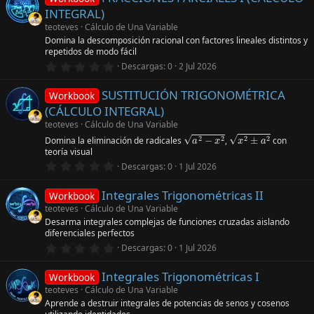
e
)
INTEGRAL)
s
t
teoteves
Cálculo de Una Variable
r
Domina la descomposición racional con factores lineales distintos y
e
repetidos de modo fácil
l
0
l
Descargas
0
2 Jul 2026
,
a
0
(
SUSTITUCIÓN TRIGONOMÉTRICA
0
s
Workbook
e
)
(CÁLCULO INTEGRAL)
s
t
teoteves
Cálculo de Una Variable
a
2
−
x
2
x
2
±
a
2
r
Domina la eliminación de radicales
,
con
e
teoría visual
l
l
0
Descargas
0
1 Jul 2026
a
,
(
0
s
Integrales Trigonométricas II
0
Workbook
)
e
teoteves
Cálculo de Una Variable
s
Desarma integrales complejas de funciones cruzadas aislando
t
diferenciales perfectos
r
e
0
Descargas
0
1 Jul 2026
l
,
l
0
a
Integrales Trigonométricas I
0
Workbook
(
e
teoteves
Cálculo de Una Variable
s
s
)
Aprende a destruir integrales de potencias de senos y cosenos
t