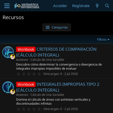
Acceder
Regístrate
Recursos
Categorías
Filtros
CRITERIOS DE COMPARACIÓN
Workbook
(CÁLCULO INTEGRAL)
teoteves
Cálculo de Una Variable
Descubre cómo determinar la convergencia o divergencia de
integrales impropias imposibles de evaluar
0
Descargas
0
2 Jul 2026
,
0
INTEGRALES IMPROPIAS TIPO 2
0
Workbook
e
(CÁLCULO INTEGRAL)
s
t
teoteves
Cálculo de Una Variable
r
Domina el cálculo de áreas con asíntotas verticales y
e
discontinuidades infinitas
l
0
l
Descargas
0
2 Jul 2026
,
a