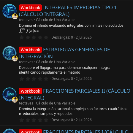
0
(
INTEGRALES IMPROPIAS TIPO 1
0
s
Workbook
e
)
(CÁLCULO INTEGRAL)
s
t
teoteves
Cálculo de Una Variable
r
Domina el infinito evaluando integrales con límites no acotados
∫
a
∞
f
(
x
)
d
x
e
l
l
0
Descargas
0
2 Jul 2026
a
,
(
0
s
ESTRATEGIAS GENERALES DE
0
Workbook
)
e
INTEGRACIÓN
s
t
teoteves
Cálculo de Una Variable
r
Descubre el flujograma para dominar cualquier integral
e
identificando rápidamente el método
l
0
l
Descargas
0
2 Jul 2026
,
a
0
(
FRACCIONES PARCIALES II (CÁLCULO
0
s
Workbook
e
)
INTEGRAL)
s
t
teoteves
Cálculo de Una Variable
r
Domina la integración racional compleja con factores cuadráticos
e
irreducibles, simples y repetidos
l
0
l
Descargas
0
2 Jul 2026
,
a
0
(
FRACCIONES PARCIALES I (CÁLCULO
0
s
Workbook