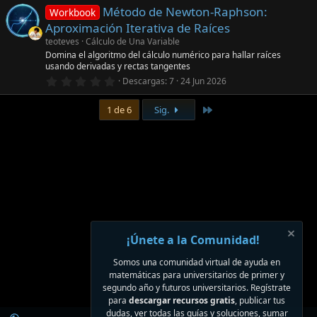
0
(
Método de Newton-Raphson:
0
s
Workbook
e
)
Aproximación Iterativa de Raíces
s
t
teoteves
Cálculo de Una Variable
r
Domina el algoritmo del cálculo numérico para hallar raíces
e
usando derivadas y rectas tangentes
l
0
l
Descargas
7
24 Jun 2026
,
a
0
(
Último
0
1 de 6
Sig.
s
e
)
s
t
r
e
l
l
a
(
s
)
¡Únete a la Comunidad!
Somos una comunidad virtual de ayuda en
matemáticas para universitarios de primer y
segundo año y futuros universitarios. Regístrate
para
descargar recursos gratis
, publicar tus
dudas, ver todas las guías y soluciones, sumar