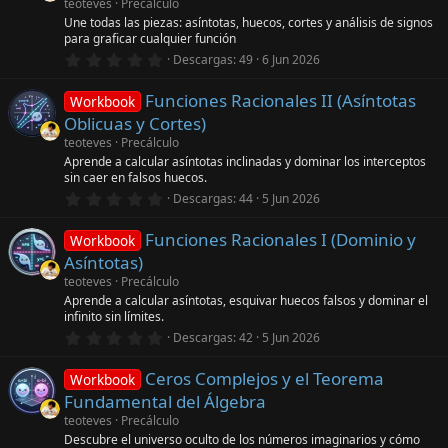
t
teoteves
Precálculo
r
Une todas las piezas: asíntotas, huecos, cortes y análisis de signos
e
para graficar cualquier función
l
0
l
Descargas
49
6 Jun 2026
,
a
0
(
Funciones Racionales II (Asíntotas
0
s
Workbook
e
)
Oblicuas y Cortes)
s
t
teoteves
Precálculo
r
Aprende a calcular asíntotas inclinadas y dominar los interceptos
e
sin caer en falsos huecos.
l
0
l
Descargas
44
5 Jun 2026
,
a
0
(
Funciones Racionales I (Dominio y
0
s
Workbook
e
)
Asíntotas)
s
t
teoteves
Precálculo
r
Aprende a calcular asíntotas, esquivar huecos falsos y dominar el
e
infinito sin límites.
l
0
l
Descargas
42
5 Jun 2026
,
a
0
(
Ceros Complejos y el Teorema
0
s
Workbook
e
)
Fundamental del Álgebra
s
t
teoteves
Precálculo
r
Descubre el universo oculto de los números imaginarios y cómo
e