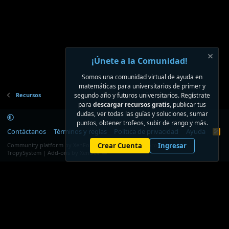
a
(
s
)
¡Únete a la Comunidad!
Somos una comunidad virtual de ayuda en
matemáticas para universitarios de primer y
Recursos
segundo año y futuros universitarios. Regístrate
para
descargar recursos gratis
, publicar tus
dudas, ver todas las guías y soluciones, sumar
puntos, obtener trofeos, subir de rango y más.
Contáctanos
Términos y reglas
Política de privacidad
Ayuda
R
S
®
Community platform by XenForo
Crear Cuenta
© 2010-2026 XenForo Ltd.
Ingresar
S
TropySystem | Add-ons by XenDev ☁️