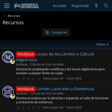
Acceder
Regístrate
Recursos
Recursos
Categorías
Filtros
Leyes de los Límites y Cálculo
Workbook
Algebraico
teoteves
Cálculo de Una Variable
Domina las propiedades analíticas y los trucos algebraicos para
resolver cualquier límite sin sudar
0
Descargas
36
14 Jun 2026
,
0
Límites Laterales y Existencia
0
Workbook
e
teoteves
Cálculo de Una Variable
s
Domina el análisis por la derecha e izquierda, el salto de funciones
t
y el teorema de existencia
r
e
0
Descargas
39
14 Jun 2026
l
,