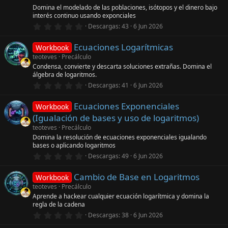
Ic
r
Domina el modelado de las poblaciones, isótopos y el dinero bajo
e
interés continuo usando exponciales
l
o
0
l
Descargas
43
6 Jun 2026
,
a
0
(
n
Ecuaciones Logarítmicas
0
s
Workbook
e
)
teoteves
Precálculo
s
o
Condensa, convierte y descarta soluciones extrañas. Domina el
t
álgebra de logaritmos.
r
d
e
0
Descargas
41
6 Jun 2026
l
,
l
0
e
a
Ecuaciones Exponenciales
0
Workbook
(
e
(Igualación de bases y uso de logaritmos)
s
s
re
)
t
teoteves
Precálculo
r
Domina la resolución de ecuaciones exponenciales igualando
e
c
bases o aplicando logaritmos
l
0
l
Descargas
49
6 Jun 2026
,
a
u
0
(
Cambio de Base en Logaritmos
0
s
Workbook
e
rs
)
teoteves
Precálculo
s
Aprende a hackear cualquier ecuación logarítmica y domina la
t
o
regla de la cadena
r
e
0
Descargas
38
6 Jun 2026
l
,
l