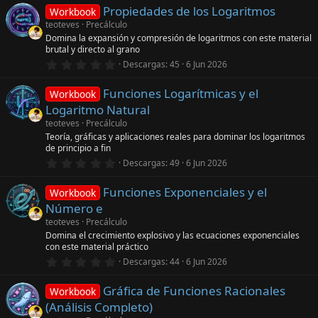
0
a
Propiedades de los Logaritmos
0
Workbook
(
e
teoteves
Precálculo
s
s
)
Domina la expansión y compresión de logaritmos con este material
t
brutal y directo al grano
r
e
0
Descargas
45
6 Jun 2026
l
,
l
0
a
Funciones Logarítmicas y el
0
Workbook
(
e
Logaritmo Natural
s
s
)
t
teoteves
Precálculo
r
Teoría, gráficas y aplicaciones reales para dominar los logaritmos
e
de principio a fin
l
0
l
Descargas
49
6 Jun 2026
,
a
0
(
Funciones Exponenciales y el
0
s
Workbook
e
)
Número e
s
t
teoteves
Precálculo
r
Domina el crecimiento explosivo y las ecuaciones exponenciales
e
con este material práctico
l
0
l
Descargas
44
6 Jun 2026
,
a
0
(
Gráfica de Funciones Racionales
0
s
Workbook
e
)
(Análisis Completo)
s