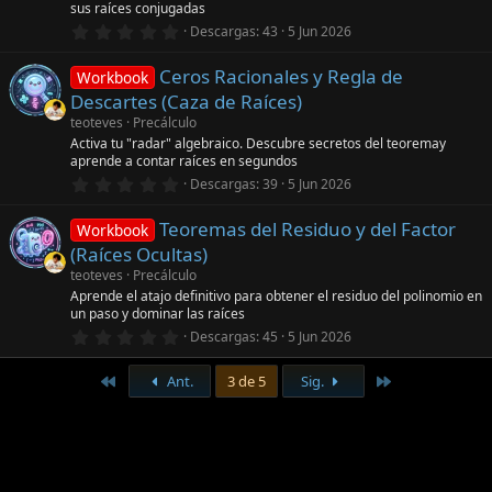
sus raíces conjugadas
l
0
l
Descargas
43
5 Jun 2026
,
a
0
(
Ceros Racionales y Regla de
0
s
Workbook
e
)
Descartes (Caza de Raíces)
s
t
teoteves
Precálculo
r
Activa tu "radar" algebraico. Descubre secretos del teoremay
e
aprende a contar raíces en segundos
l
0
l
Descargas
39
5 Jun 2026
,
a
0
(
Teoremas del Residuo y del Factor
0
s
Workbook
e
)
(Raíces Ocultas)
s
t
teoteves
Precálculo
r
Aprende el atajo definitivo para obtener el residuo del polinomio en
e
un paso y dominar las raíces
l
0
l
Descargas
45
5 Jun 2026
,
a
0
(
Primero
Último
0
Ant.
3 de 5
Sig.
s
e
)
s
t
r
e
l
l