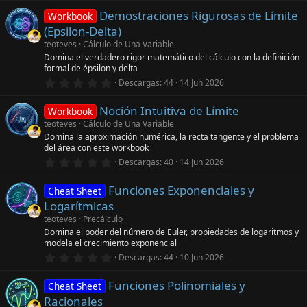
l
0
a
Demostraciones Rigurosas de Límite
0
Workbook
(
e
(Epsilon-Delta)
s
s
)
t
teoteves
Cálculo de Una Variable
r
Domina el verdadero rigor matemático del cálculo con la definición
e
formal de épsilon y delta
l
0
l
Descargas
44
14 Jun 2026
,
a
0
(
Noción Intuitiva de Límite
0
s
Workbook
e
)
teoteves
Cálculo de Una Variable
s
Domina la aproximación numérica, la recta tangente y el problema
t
del área con este workbook
r
e
0
Descargas
40
14 Jun 2026
l
,
l
0
a
Funciones Exponenciales y
0
Cheat Sheet
(
e
Logarítmicas
s
s
)
t
teoteves
Precálculo
r
Domina el poder del número de Euler, propiedades de logaritmos y
e
modela el crecimiento exponencial
l
0
l
Descargas
44
10 Jun 2026
,
a
0
(
Funciones Polinomiales y
0
s
Cheat Sheet
e
)
Racionales
s