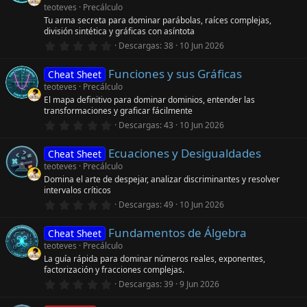
t
teoteves
Precálculo
r
Tu arma secreta para dominar parábolas, raíces complejas,
e
división sintética y gráficas con asíntota
l
0
l
Descargas
38
10 Jun 2026
,
a
0
(
Funciones y sus Gráficas
0
s
Cheat Sheet
e
)
teoteves
Precálculo
s
El mapa definitivo para dominar dominios, entender las
t
transformaciones y graficar fácilmente
r
e
0
Descargas
43
10 Jun 2026
l
,
l
0
a
Ecuaciones y Desigualdades
0
Cheat Sheet
(
e
teoteves
Precálculo
s
s
)
Domina el arte de despejar, analizar discriminantes y resolver
t
intervalos críticos
r
e
0
Descargas
49
10 Jun 2026
l
,
l
0
a
Fundamentos de Álgebra
0
Cheat Sheet
(
e
teoteves
Precálculo
s
s
)
La guía rápida para dominar números reales, exponentes,
t
factorización y fracciones complejas.
r
e
0
Descargas
39
9 Jun 2026
l
,
l
0