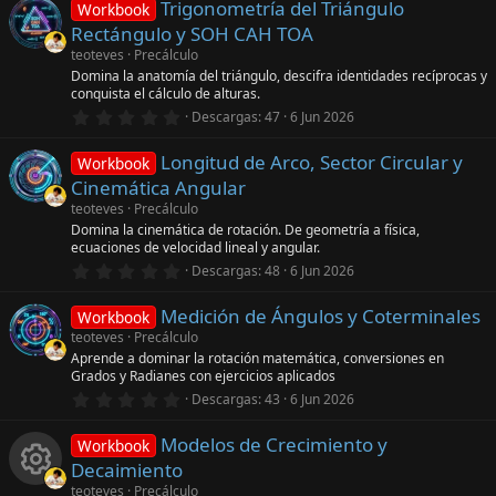
a
Trigonometría del Triángulo
0
Workbook
(
e
Rectángulo y SOH CAH TOA
s
s
)
t
teoteves
Precálculo
r
Domina la anatomía del triángulo, descifra identidades recíprocas y
e
conquista el cálculo de alturas.
l
0
l
Descargas
47
6 Jun 2026
,
a
0
(
Longitud de Arco, Sector Circular y
0
s
Workbook
e
)
Cinemática Angular
s
t
teoteves
Precálculo
r
Domina la cinemática de rotación. De geometría a física,
e
ecuaciones de velocidad lineal y angular.
l
0
l
Descargas
48
6 Jun 2026
,
a
0
(
Medición de Ángulos y Coterminales
0
s
Workbook
e
)
teoteves
Precálculo
s
Aprende a dominar la rotación matemática, conversiones en
t
Grados y Radianes con ejercicios aplicados
r
e
0
Descargas
43
6 Jun 2026
l
,
l
0
a
Modelos de Crecimiento y
0
Workbook
(
e
Decaimiento
s
s
)
t
teoteves
Precálculo