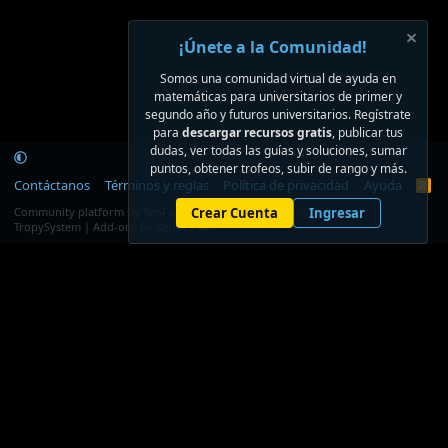
¡Únete a la Comunidad!
Somos una comunidad virtual de ayuda en
matemáticas para universitarios de primer y
segundo año y futuros universitarios. Regístrate
para
descargar recursos gratis
, publicar tus
dudas, ver todas las guías y soluciones, sumar
puntos, obtener trofeos, subir de rango y más.
Contáctanos
Términos y reglas
Política de privacidad
Ayuda
R
S
®
Community platform by XenForo
Crear Cuenta
© 2010-2026 XenForo Ltd.
Ingresar
S
TropySystem | Add-ons by XenDev ☁️