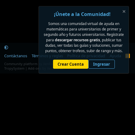
¡Únete a la Comunidad!
Somos una comunidad virtual de ayuda en
matemáticas para universitarios de primer y
segundo año y futuros universitarios. Regístrate
para
descargar recursos gratis
, publicar tus
dudas, ver todas las guías y soluciones, sumar
puntos, obtener trofeos, subir de rango y más.
Contáctanos
Términos y reglas
Política de privacidad
Ayuda
R
S
®
Community platform by XenForo
Crear Cuenta
© 2010-2026 XenForo Ltd.
Ingresar
S
TropySystem | Add-ons by XenDev ☁️