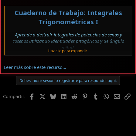
Cuaderno de Trabajo: Integrales
Trigonométricas I
Aprende a destruir integrales de potencias de senos y
cosenos utilizando identidades pitagóricas y de ángulo
mitad.
Haz clic para expandir...
Ver el archivos adjunto 642
Leer más sobre este recurso...
¡Hola a todos mis estudiantes, chicos, chicas y futuros ingenieros
Debes iniciar sesión o registrarte para responder aquí.
de la comunidad! Profesor Teófilo Teves saludando por aquí.
...
Facebook
X
Bluesky
LinkedIn
Reddit
Pinterest
Tumblr
WhatsApp
Email
En
Compartir: