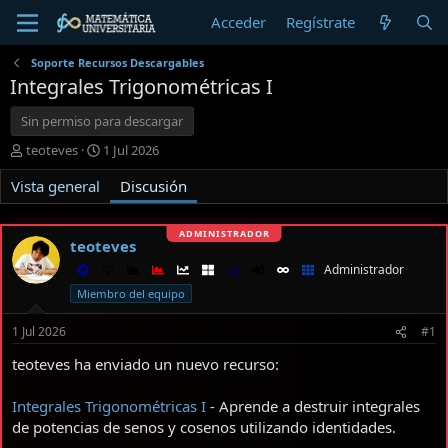
Acceder
Regístrate
Soporte Recursos Descargables
Integrales Trigonométricas I
Sin permiso para descargar
I
F
teoteves
1 Jul 2026
n
e
Vista general
i
c
Discusión
c
h
i
a
a
d
teoteves
d
e
Administrador
o
i
r
n
Miembro del equipo
d
i
e
c
1 Jul 2026
#1
l
i
teoteves ha enviado un nuevo recurso:
t
o
e
m
Integrales Trigonométricas I
- Aprende a destruir integrales
a
de potencias de senos y cosenos utilizando identidades.