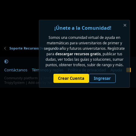
¡Únete a la Comunidad!
Somos una comunidad virtual de ayuda en
matemáticas para universitarios de primer y
Soporte Recursos Descargables
segundo año y futuros universitarios. Regístrate
para
descargar recursos gratis
, publicar tus
dudas, ver todas las guías y soluciones, sumar
puntos, obtener trofeos, subir de rango y más.
Contáctanos
Términos y reglas
Política de privacidad
Ayuda
R
S
®
Community platform by XenForo
Crear Cuenta
© 2010-2026 XenForo Ltd.
Ingresar
S
TropySystem | Add-ons by XenDev ☁️