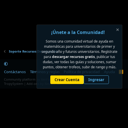
¡Únete a la Comunidad!
Somos una comunidad virtual de ayuda en
matemáticas para universitarios de primer y
Soporte Recursos Descargables
segundo año y futuros universitarios. Regístrate
para
descargar recursos gratis
, publicar tus
dudas, ver todas las guías y soluciones, sumar
puntos, obtener trofeos, subir de rango y más.
Contáctanos
Términos y reglas
Política de privacidad
Ayuda
R
S
®
Community platform by XenForo
Crear Cuenta
© 2010-2026 XenForo Ltd.
Ingresar
S
TropySystem | Add-ons by XenDev ☁️