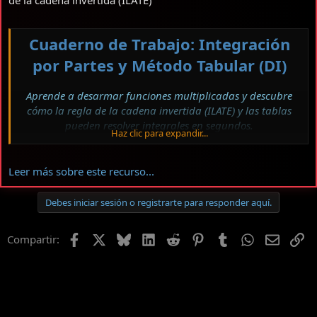
de la cadena invertida (ILATE)
Cuaderno de Trabajo: Integración
por Partes y Método Tabular (DI)
Aprende a desarmar funciones multiplicadas y descubre
cómo la regla de la cadena invertida (ILATE) y las tablas
pueden resolver integrales en segundos.
Haz clic para expandir...
Ver el archivos adjunto 637
¡Hola a todos mis estudiantes, chicos y chicas de la comunidad!
Leer más sobre este recurso...
Profesor Teófilo...
Debes iniciar sesión o registrarte para responder aquí.
Facebook
X
Bluesky
LinkedIn
Reddit
Pinterest
Tumblr
WhatsApp
Email
En
Compartir: