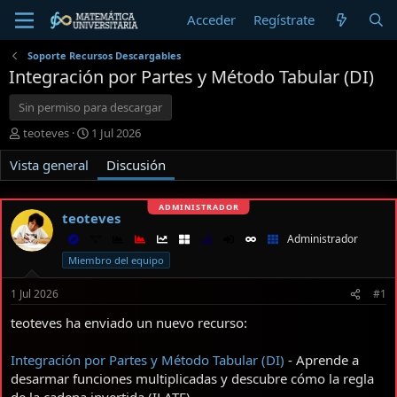
Acceder
Regístrate
Soporte Recursos Descargables
Integración por Partes y Método Tabular (DI)
Sin permiso para descargar
I
F
teoteves
1 Jul 2026
n
e
Vista general
i
c
Discusión
c
h
i
a
a
d
teoteves
d
e
Administrador
o
i
r
n
Miembro del equipo
d
i
e
c
1 Jul 2026
#1
l
i
teoteves ha enviado un nuevo recurso:
t
o
e
m
Integración por Partes y Método Tabular (DI)
- Aprende a
a
desarmar funciones multiplicadas y descubre cómo la regla