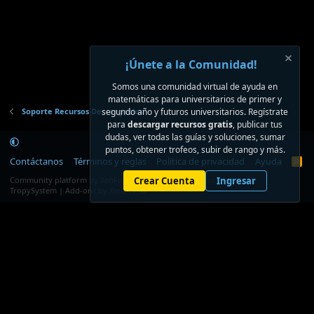
¡Únete a la Comunidad!
Somos una comunidad virtual de ayuda en
matemáticas para universitarios de primer y
Soporte Recursos Descargables
segundo año y futuros universitarios. Regístrate
para
descargar recursos gratis
, publicar tus
dudas, ver todas las guías y soluciones, sumar
puntos, obtener trofeos, subir de rango y más.
Contáctanos
Términos y reglas
Política de privacidad
Ayuda
R
S
®
Community platform by XenForo
Crear Cuenta
© 2010-2026 XenForo Ltd.
Ingresar
S
TropySystem | Add-ons by XenDev ☁️