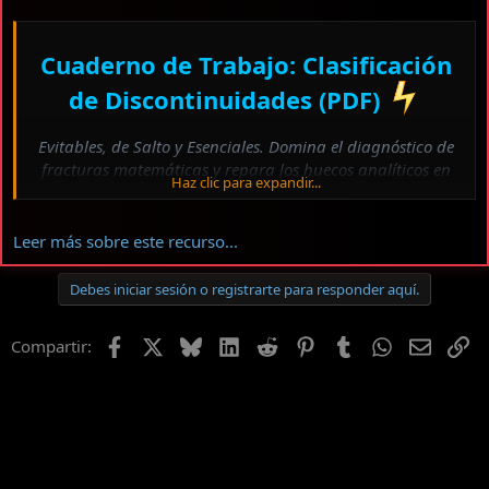
Cuaderno de Trabajo: Clasificación
de Discontinuidades (PDF)
Evitables, de Salto y Esenciales. Domina el diagnóstico de
fracturas matemáticas y repara los huecos analíticos en
Haz clic para expandir...
cualquier función.
Leer más sobre este recurso...
Ver el archivos adjunto 454
Debes iniciar sesión o registrarte para responder aquí.
Facebook
X
Bluesky
LinkedIn
Reddit
Pinterest
Tumblr
WhatsApp
Email
En
Compartir:
Hola a todos. Profesor Teófilo Teves saludándolos de
nuevo desde la base.
Cuando una...