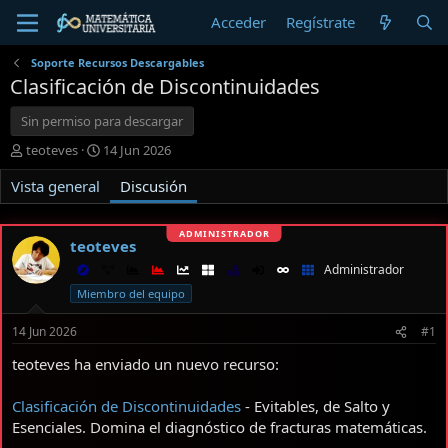
Acceder
Regístrate
Soporte Recursos Descargables
Clasificación de Discontinuidades
Sin permiso para descargar
I
F
teoteves
14 Jun 2026
n
e
Vista general
i
c
Discusión
c
h
i
a
a
d
teoteves
d
e
Administrador
o
i
r
n
Miembro del equipo
d
i
e
c
14 Jun 2026
#1
l
i
teoteves ha enviado un nuevo recurso:
t
o
e
m
Clasificación de Discontinuidades
- Evitables, de Salto y
a
Esenciales. Domina el diagnóstico de fracturas matemáticas.