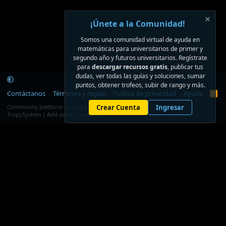
¡Únete a la Comunidad!
Somos una comunidad virtual de ayuda en
matemáticas para universitarios de primer y
segundo año y futuros universitarios. Regístrate
para
descargar recursos gratis
, publicar tus
dudas, ver todas las guías y soluciones, sumar
puntos, obtener trofeos, subir de rango y más.
Contáctanos
Términos y reglas
Política de privacidad
Ayuda
R
S
®
Community platform by XenForo
Crear Cuenta
© 2010-2026 XenForo Ltd.
Ingresar
S
TropySystem | Add-ons by XenDev ☁️