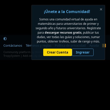
¡Únete a la Comunidad!
Somos una comunidad virtual de ayuda en
matemáticas para universitarios de primer y
segundo año y futuros universitarios. Regístrate
para
descargar recursos gratis
, publicar tus
dudas, ver todas las guías y soluciones, sumar
puntos, obtener trofeos, subir de rango y más.
Contáctanos
Términos y reglas
Política de privacidad
Ayuda
R
S
®
Community platform by XenForo
Crear Cuenta
© 2010-2026 XenForo Ltd.
Ingresar
S
TropySystem | Add-ons by XenDev ☁️