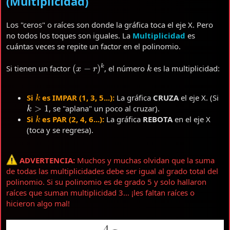
(Multiplicidad)
Los "ceros" o raíces son donde la gráfica toca el eje X. Pero
no todos los toques son iguales. La
Multiplicidad
es
cuántas veces se repite un factor en el polinomio.
(
x
−
r
)
k
k
Si tienen un factor
, el número
es la multiplicidad:
k
Si
es IMPAR (1, 3, 5...):
La gráfica
CRUZA
el eje X. (Si
k
>
1
, se "aplana" un poco al cruzar).
k
Si
es PAR (2, 4, 6...):
La gráfica
REBOTA
en el eje X
(toca y se regresa).
ADVERTENCIA:
Muchos y muchas olvidan que la suma
de todas las multiplicidades debe ser igual al grado total del
polinomio. Si su polinomio es de grado 5 y solo hallaron
raíces que suman multiplicidad 3... ¡les faltan raíces o
hicieron algo mal!