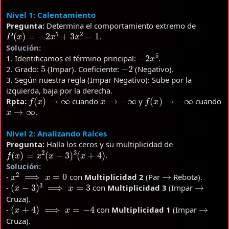
Nivel 1: Calentamiento
Pregunta:
Determina el comportamiento extremo de
P
(
x
)
=
−
2
x
5
+
3
x
2
−
1
.
Solución:
−
2
x
5
1. Identificamos el término principal:
.
5
−
2
2. Grado:
(Impar). Coeficiente:
(Negativo).
3. Según nuestra regla (Impar Negativo): Sube por la
izquierda, baja por la derecha.
f
(
x
)
→
∞
x
→
−
∞
f
(
x
)
→
−
∞
Rpta:
cuando
y
cuando
x
→
∞
.
Nivel 2: Analizando Raíces
Pregunta:
Halla los ceros y su multiplicidad de
f
(
x
)
=
x
2
(
x
−
3
)
3
(
x
+
4
)
.
Solución:
x
2
⟹
x
=
0
→
-
con
Multiplicidad 2
(Par
Rebota).
(
x
−
3
)
3
⟹
x
=
3
→
-
con
Multiplicidad 3
(Impar
Cruza).
(
x
+
4
)
⟹
x
=
−
4
→
-
con
Multiplicidad 1
(Impar
Cruza).