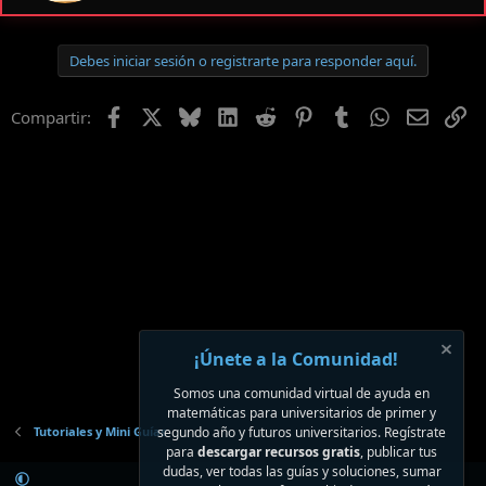
t
o
p
Debes iniciar sesión o registrarte para responder aquí.
o
r
Facebook
X
Bluesky
LinkedIn
Reddit
Pinterest
Tumblr
WhatsApp
Email
En
Compartir:
¡Únete a la Comunidad!
Somos una comunidad virtual de ayuda en
matemáticas para universitarios de primer y
Tutoriales y Mini Guías
segundo año y futuros universitarios. Regístrate
para
descargar recursos gratis
, publicar tus
dudas, ver todas las guías y soluciones, sumar