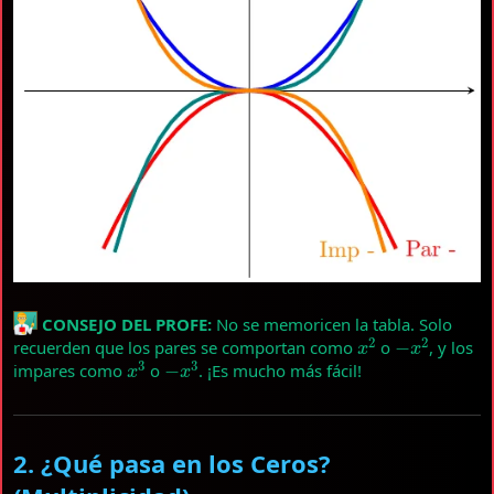
CONSEJO DEL PROFE:
No se memoricen la tabla. Solo
x
2
−
x
2
recuerden que los pares se comportan como
o
, y los
x
3
−
x
3
impares como
o
. ¡Es mucho más fácil!
2. ¿Qué pasa en los Ceros?