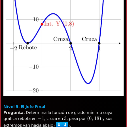
Nivel 5: El Jefe Final
Pregunta:
Determina la función de grado mínimo cuya
−
1
3
(
0
,
18
)
gráfica rebota en
, cruza en
, pasa por
y sus
extremos van hacia abajo (
).