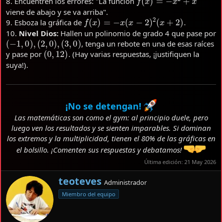
8. Encuentren los errores: "La función
viene de abajo y se va arriba".
f
(
x
)
=
−
x
(
x
−
2
)
2
(
x
+
2
)
9. Esboza la gráfica de
.
10.
Nivel Dios:
Hallen un polinomio de grado 4 que pase por
(
−
1
,
0
)
,
(
2
,
0
)
,
(
3
,
0
)
, tenga un rebote en una de esas raíces
(
0
,
12
)
y pase por
. (Hay varias respuestas, ¡justifiquen la
suya!).
¡No se detengan!
Las matemáticas son como el gym: al principio duele, pero
luego ven los resultados y se sienten imparables. Si dominan
los extremos y la multiplicidad, tienen el 80% de las gráficas en
el bolsillo. ¡Comenten sus respuestas y debatamos!
Última edición:
21 May 2026
E
teoteves
Administrador
s
Miembro del equipo
c
r
i