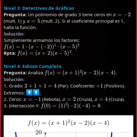
Nivel 3: Detectives de Gráficas
x
=
−
2
Pregunta:
Un polinomio de grado 3 tiene ceros en
x
=
5
(mult. 1) y
(mult. 2). Si el coeficiente principal es 1,
halla la función.
Solución:
Simplemente armamos los factores:
f
(
x
)
=
1
⋅
(
x
−
(
−
2
)
)
1
⋅
(
x
−
5
)
2
f
(
x
)
=
(
x
+
2
)
(
x
−
5
)
2
Rpta:
.
Nivel 4: Esbozo Completo
f
(
x
)
=
(
x
+
1
)
2
(
x
−
2
)
(
x
−
4
)
Pregunta:
Analiza
.
Solución:
2
+
1
+
1
=
4
+
1
1. Grado:
(Par). Coeficiente:
(Positivo).
Extremos:
.
x
=
−
1
x
=
2
x
=
4
2. Ceros:
(Rebota),
(Cruza),
(Cruza).
f
(
0
)
=
(
1
)
2
(
−
2
)
(
−
4
)
=
8
3. Intersección Y:
.