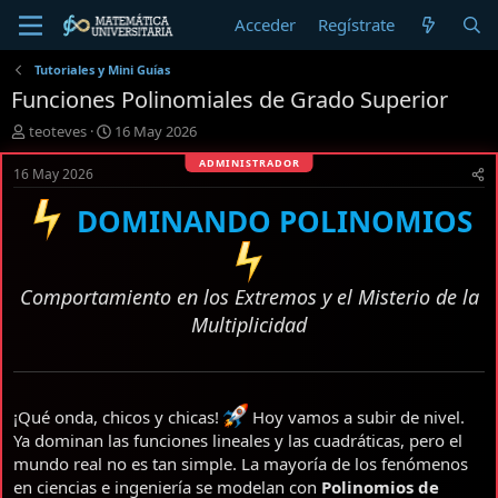
Acceder
Regístrate
Tutoriales y Mini Guías
Funciones Polinomiales de Grado Superior
I
F
teoteves
16 May 2026
n
e
i
c
16 May 2026
c
h
i
a
DOMINANDO POLINOMIOS
a
d
d
e
o
i
r
n
Comportamiento en los Extremos y el Misterio de la
d
i
Multiplicidad
e
c
l
i
t
o
e
m
¡Qué onda, chicos y chicas!
Hoy vamos a subir de nivel.
a
Ya dominan las funciones lineales y las cuadráticas, pero el
mundo real no es tan simple. La mayoría de los fenómenos
en ciencias e ingeniería se modelan con
Polinomios de