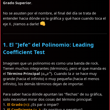
Grado Superior
.
No se asusten por el nombre, al final del día se trata de
entender hacia dónde va la gráfica y qué hace cuando toca el
eje X. ¡Vamos a darle!
1. El "Jefe" del Polinomio: Leading
Coefficient Test
Imaginen que un polinomio es como una banda de rock.
Tienen muchos integrantes (términos), pero el que manda es
a
n
x
n
x
el
Término Principal
(
). Cuando la
se hace muy
grande (hacia el infinito) o muy pequeña (hacia el menos
infinito), los demás términos dejan de importar.
Para saber hacia dónde apuntan las "flechas" de su gráfica,
solo necesitan mirar dos cosas del término principal:
n
1.
El Grado (
):
¿Es par o impar?
a
n
2.
El Coeficiente (
):
¿Es positivo o negativo?