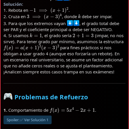
Solución:
−
1
⟹
(
x
+
1
)
2
1. Rebota en
.
3
⟹
(
x
−
3
)
k
k
2. Cruza en
, donde
debe ser impar.
3. Para que los extremos vayan
, el grado total debe
a
ser PAR y el coeficiente principal
debe ser NEGATIVO.
k
=
1
2
+
1
=
3
4. Si usamos
, el grado sería
(impar, no nos
sirve). Para tener grado par mínimo, asumimos la estructura
f
(
x
)
=
a
(
x
+
1
)
2
(
x
−
3
)
2
para fines prácticos si nos
obligan a usar grado 4 (aunque eso forzaría un rebote). En
un escenario real universitario, se asume un factor adicional
que no añade ceros reales o se ajusta el planteamiento.
¡Analicen siempre estos casos trampa en sus exámenes!
Problemas de Refuerzo
f
(
x
)
=
5
x
4
−
2
x
+
1
1.
Comportamiento de
.
Spoiler:
✅ Ver Solución 1