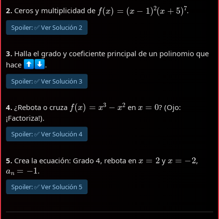
f
(
x
)
=
(
x
−
1
)
2
(
x
+
5
)
7
2.
Ceros y multiplicidad de
.
Spoiler:
✅ Ver Solución 2
3.
Halla el grado y coeficiente principal de un polinomio que
hace
.
Spoiler:
✅ Ver Solución 3
f
(
x
)
=
x
3
−
x
2
x
=
0
4.
¿Rebota o cruza
en
? (Ojo:
¡Factoriza!).
Spoiler:
✅ Ver Solución 4
x
=
2
x
=
−
2
5.
Crea la ecuación: Grado 4, rebota en
y
,
a
n
=
−
1
.
Spoiler:
✅ Ver Solución 5