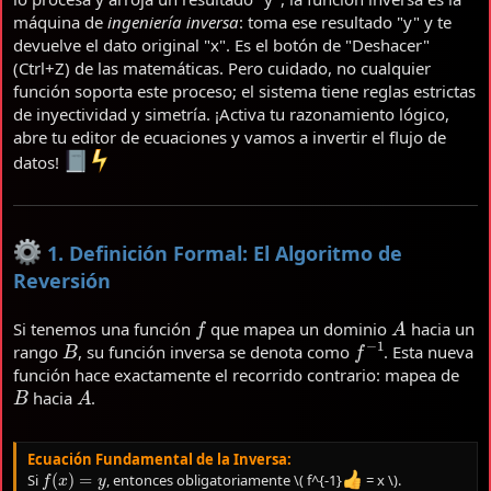
máquina de
ingeniería inversa
: toma ese resultado "y" y te
devuelve el dato original "x". Es el botón de "Deshacer"
(Ctrl+Z) de las matemáticas. Pero cuidado, no cualquier
función soporta este proceso; el sistema tiene reglas estrictas
de inyectividad y simetría. ¡Activa tu razonamiento lógico,
abre tu editor de ecuaciones y vamos a invertir el flujo de
datos!
1. Definición Formal: El Algoritmo de
Reversión
f
A
Si tenemos una función
que mapea un dominio
hacia un
B
f
−
1
rango
, su función inversa se denota como
. Esta nueva
función hace exactamente el recorrido contrario: mapea de
B
A
hacia
.
Ecuación Fundamental de la Inversa:
f
(
x
)
=
y
Si
, entonces obligatoriamente \( f^{-1}
= x \).