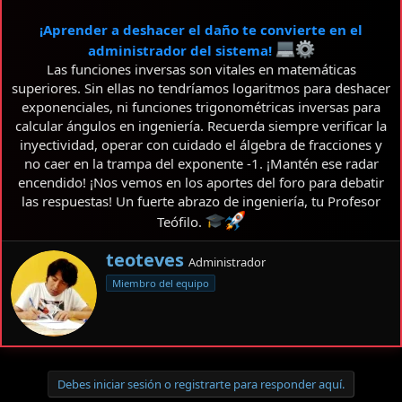
¡Aprender a deshacer el daño te convierte en el
administrador del sistema!
Las funciones inversas son vitales en matemáticas
superiores. Sin ellas no tendríamos logaritmos para deshacer
exponenciales, ni funciones trigonométricas inversas para
calcular ángulos en ingeniería. Recuerda siempre verificar la
inyectividad, operar con cuidado el álgebra de fracciones y
no caer en la trampa del exponente -1. ¡Mantén ese radar
encendido! ¡Nos vemos en los aportes del foro para debatir
las respuestas! Un fuerte abrazo de ingeniería, tu Profesor
Teófilo.
E
teoteves
Administrador
s
Miembro del equipo
c
r
i
t
o
p
Debes iniciar sesión o registrarte para responder aquí.
o
r