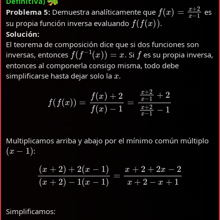
Definitiva)
f
(
x
)
=
x
+
2
x
−
1
Problema 5:
Demuestra analíticamente que
es
f
(
f
(
x
)
)
su propia función inversa evaluando
.
Solución:
El teorema de composición dice que si dos funciones son
f
(
f
−
1
(
x
)
)
=
x
f
inversas, entonces
. Si
es su propia inversa,
entonces al componerla consigo misma, todo debe
x
simplificarse hasta dejar solo la
.
f
(
f
(
x
)
)
=
f
(
x
)
+
2
f
(
x
)
−
1
=
x
+
2
x
−
1
+
2
x
+
2
x
−
1
−
1
Multiplicamos arriba y abajo por el mínimo común múltiplo
(
x
−
1
)
:
(
x
+
2
)
+
2
(
x
−
1
)
(
x
+
2
)
−
1
(
x
−
1
)
=
x
+
2
+
2
x
−
2
x
+
2
−
x
+
1
Simplificamos: