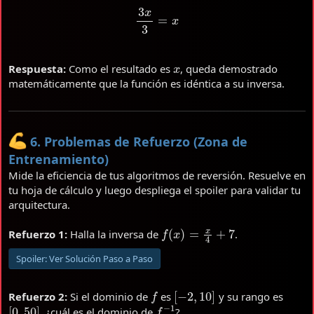
3
x
3
=
x
x
Respuesta:
Como el resultado es
, queda demostrado
matemáticamente que la función es idéntica a su inversa.
6. Problemas de Refuerzo (Zona de
Entrenamiento)
Mide la eficiencia de tus algoritmos de reversión. Resuelve en
tu hoja de cálculo y luego despliega el spoiler para validar tu
arquitectura.
f
(
x
)
=
x
4
+
7
Refuerzo 1:
Halla la inversa de
.
Spoiler:
Ver Solución Paso a Paso
f
[
−
2
,
10
]
Refuerzo 2:
Si el dominio de
es
y su rango es
[
0
,
50
]
f
−
1
, ¿cuál es el dominio de
?