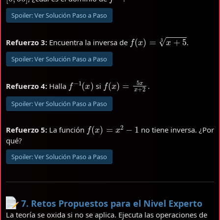
Spoiler:
Ver Solución Paso a Paso
f
(
x
)
=
x
+
5
3
Refuerzo 3:
Encuentra la inversa de
.
Spoiler:
Ver Solución Paso a Paso
f
−
1
(
x
)
f
(
x
)
=
5
x
x
+
2
Refuerzo 4:
Halla
si
.
Spoiler:
Ver Solución Paso a Paso
f
(
x
)
=
x
2
−
1
Refuerzo 5:
La función
no tiene inversa. ¿Por
qué?
Spoiler:
Ver Solución Paso a Paso
7. Retos Propuestos para el Nivel Experto
La teoría se oxida si no se aplica. Ejecuta las operaciones de