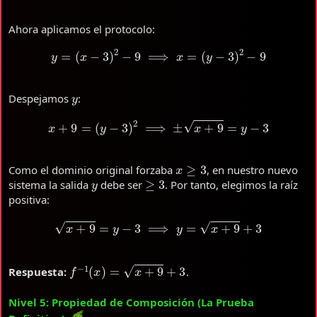
Ahora aplicamos el protocolo:
y
=
(
x
−
3
)
2
−
9
⟹
x
=
(
y
−
3
)
2
−
9
y
Despejamos
:
x
+
9
=
(
y
−
3
)
2
⟹
±
x
+
9
=
y
−
3
x
≥
3
Como el dominio original forzaba
, en nuestro nuevo
y
≥
3
sistema la salida
debe ser
. Por tanto, elegimos la raíz
positiva:
x
+
9
=
y
−
3
⟹
y
=
x
+
9
+
3
f
−
1
(
x
)
=
x
+
9
+
3
Respuesta:
.
Nivel 5: Propiedad de Composición (La Prueba