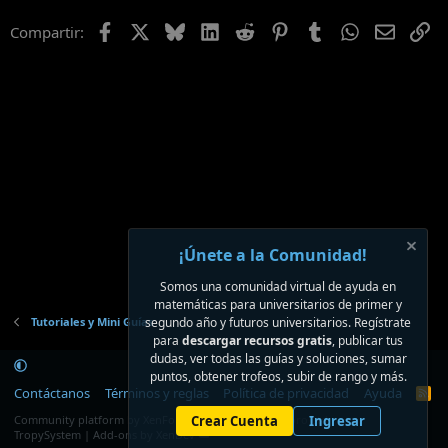
Facebook
X
Bluesky
LinkedIn
Reddit
Pinterest
Tumblr
WhatsApp
Email
En
Compartir:
¡Únete a la Comunidad!
Somos una comunidad virtual de ayuda en
matemáticas para universitarios de primer y
Tutoriales y Mini Guías
segundo año y futuros universitarios. Regístrate
para
descargar recursos gratis
, publicar tus
dudas, ver todas las guías y soluciones, sumar
puntos, obtener trofeos, subir de rango y más.
Contáctanos
Términos y reglas
Política de privacidad
Ayuda
R
S
®
Community platform by XenForo
Crear Cuenta
© 2010-2026 XenForo Ltd.
Ingresar
S
TropySystem | Add-ons by XenDev ☁️