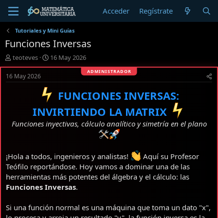
Acceder
Regístrate
Tutoriales y Mini Guías
Funciones Inversas
I
F
teoteves
16 May 2026
n
e
i
c
16 May 2026
c
h
i
a
FUNCIONES INVERSAS:
a
d
INVIRTIENDO LA MATRIX
d
e
o
i
Funciones inyectivas, cálculo analítico y simetría en el plano
r
n
d
i
e
c
l
i
¡Hola a todos, ingenieros y analistas!
Aquí su Profesor
t
o
Teófilo reportándose. Hoy vamos a dominar una de las
e
herramientas más potentes del álgebra y el cálculo: las
m
Funciones Inversas
.
a
Si una función normal es una máquina que toma un dato "x",
lo procesa y arroja un resultado "y", la función inversa es la