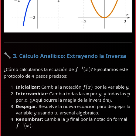
3. Cálculo Analítico: Extrayendo la Inversa
f
−
1
(
x
)
¿Cómo calculamos la ecuación de
? Ejecutamos este
protocolo de 4 pasos precisos:
f
(
x
)
y
Inicializar:
Cambia la notación
por la variable
.
x
y
y
Intercambiar:
Cambia todas las
por
, y todas las
x
por
. (¡Aquí ocurre la magia de la inversión!).
Despejar:
Resuelve la nueva ecuación para despejar la
y
variable
usando tu arsenal algebraico.
y
Renombrar:
Cambia la
final por la notación formal
f
−
1
(
x
)
.