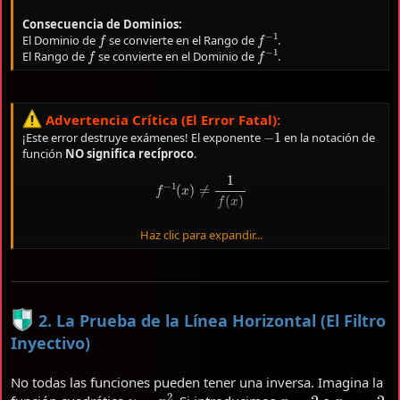
Consecuencia de Dominios:
f
f
−
1
El Dominio de
se convierte en el Rango de
.
f
f
−
1
El Rango de
se convierte en el Dominio de
.
Advertencia Crítica (El Error Fatal):
−
1
¡Este error destruye exámenes! El exponente
en la notación de
función
NO significa recíproco
.
f
−
1
(
x
)
≠
1
f
(
x
)
Haz clic para expandir...
f
−
1
(
x
)
es la función inversa (deshacer la operación). Si quieres el
[
f
(
x
)
]
−
1
recíproco, se escribe
. ¡No confundas la sintaxis del
sistema!
2. La Prueba de la Línea Horizontal (El Filtro
Inyectivo)
No todas las funciones pueden tener una inversa. Imagina la
y
=
x
2
x
=
2
x
=
−
2