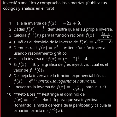
inversión analítica y comprueba las simetrías. ¡Publica tus
códigos y análisis en el foro!
f
(
x
)
=
−
2
x
+
9
Halla la inversa de
.
f
(
x
)
=
1
x
Dadas
, demuestra que es su propia inversa.
f
−
1
(
x
)
f
(
x
)
=
3
x
−
4
x
+
5
Calcula
para la función racional
.
f
(
x
)
=
2
x
−
8
¿Cuál es el dominio de la inversa de
?
f
(
x
)
=
x
3
−
x
Demuestra si
tiene función inversa
usando razonamiento gráfico.
f
(
x
)
=
(
x
−
2
)
3
+
4
Halla la inversa de
.
f
(
3
)
=
8
f
Si
, y la gráfica de
es inyectiva, ¿cuál es el
f
−
1
(
8
)
valor de
?
Despeja la inversa de la función exponencial básica
f
(
x
)
=
e
x
+
2
(Pista: usa logaritmos naturales)
.
f
(
x
)
=
x
x
2
+
1
x
>
0
Encuentra la inversa de
para
.
**Reto Boss:** Restringe el dominio de
f
(
x
)
=
−
x
2
+
4
x
+
5
para que sea inyectiva
(tomando la mitad derecha de la parábola) y calcula la
f
−
1
(
x
)
ecuación exacta de
.