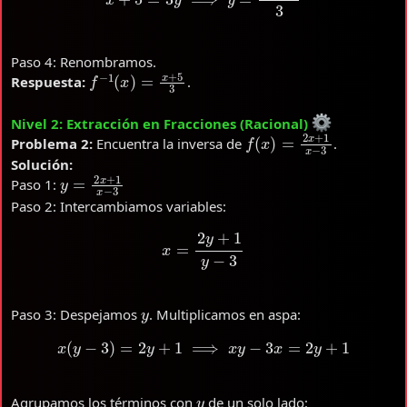
Paso 4: Renombramos.
f
−
1
(
x
)
=
x
+
5
3
Respuesta:
.
Nivel 2: Extracción en Fracciones (Racional)
f
(
x
)
=
2
x
+
1
x
−
3
Problema 2:
Encuentra la inversa de
.
Solución:
y
=
2
x
+
1
x
−
3
Paso 1:
Paso 2: Intercambiamos variables:
x
=
2
y
+
1
y
−
3
y
Paso 3: Despejamos
. Multiplicamos en aspa:
x
(
y
−
3
)
=
2
y
+
1
⟹
x
y
−
3
x
=
2
y
+
1
y
Agrupamos los términos con
de un solo lado: