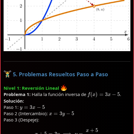
5. Problemas Resueltos Paso a Paso
Nivel 1: Reversión Lineal
f
(
x
)
=
3
x
−
5
Problema 1:
Halla la función inversa de
.
Solución:
y
=
3
x
−
5
Paso 1:
x
=
3
y
−
5
Paso 2 (Intercambio):
Paso 3 (Despeje):
x
+
5
=
3
y
⟹
y
=
x
+
5
3