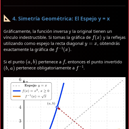
4. Simetría Geométrica: El Espejo y = x
Gráficamente, la función inversa y la original tienen un
f
(
x
)
vínculo indestructible. Si tomas la gráfica de
y la reflejas
y
=
x
utilizando como espejo la recta diagonal
, obtendrás
f
−
1
(
x
)
exactamente la gráfica de
.
(
a
,
b
)
f
Si el punto
pertenece a
, entonces el punto invertido
(
b
,
a
)
f
−
1
pertenece obligatoriamente a
.