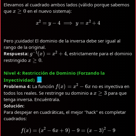
Elevamos al cuadrado ambos lados (válido porque sabemos
x
≥
0
que
en el nuevo sistema):
x
2
=
y
−
4
⟹
y
=
x
2
+
4
Pero ¡cuidado! El dominio de la inversa debe ser igual al
rango de la original.
g
−
1
(
x
)
=
x
2
+
4
Respuesta:
, estrictamente para el dominio
x
≥
0
restringido
.
Nivel 4: Restricción de Dominio (Forzando la
Inyectividad)
f
(
x
)
=
x
2
−
6
x
Problema 4:
La función
no es inyectiva en
x
≥
3
todos los reales. Se restringe su dominio a
para que
tenga inversa. Encuéntrala.
Solución:
Para despejar en cuadráticas, el mejor "hack" es completar
cuadrados:
f
(
x
)
=
(
x
2
−
6
x
+
9
)
−
9
=
(
x
−
3
)
2
−
9