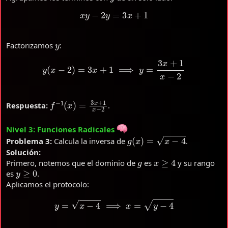
x
y
−
2
y
=
3
x
+
1
y
Factorizamos
:
y
(
x
−
2
)
=
3
x
+
1
⟹
y
=
3
x
+
1
x
−
2
f
−
1
(
x
)
=
3
x
+
1
x
−
2
Respuesta:
.
Nivel 3: Funciones Radicales
g
(
x
)
=
x
−
4
Problema 3:
Calcula la inversa de
.
Solución:
g
x
≥
4
Primero, notemos que el dominio de
es
y su rango
y
≥
0
es
.
Aplicamos el protocolo:
y
=
x
−
4
⟹
x
=
y
−
4