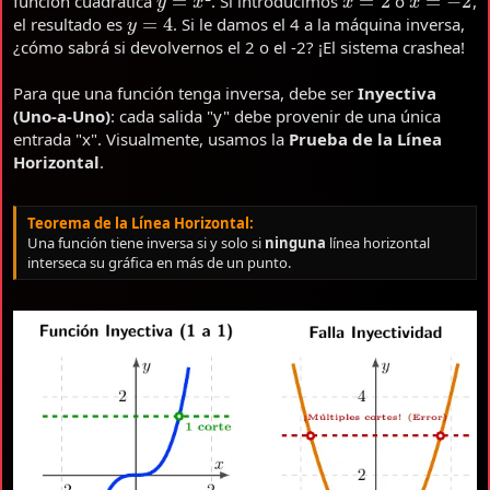
función cuadrática
. Si introducimos
o
,
y
=
4
el resultado es
. Si le damos el 4 a la máquina inversa,
¿cómo sabrá si devolvernos el 2 o el -2? ¡El sistema crashea!
Para que una función tenga inversa, debe ser
Inyectiva
(Uno-a-Uno)
: cada salida "y" debe provenir de una única
entrada "x". Visualmente, usamos la
Prueba de la Línea
Horizontal
.
Teorema de la Línea Horizontal:
Una función tiene inversa si y solo si
ninguna
línea horizontal
interseca su gráfica en más de un punto.