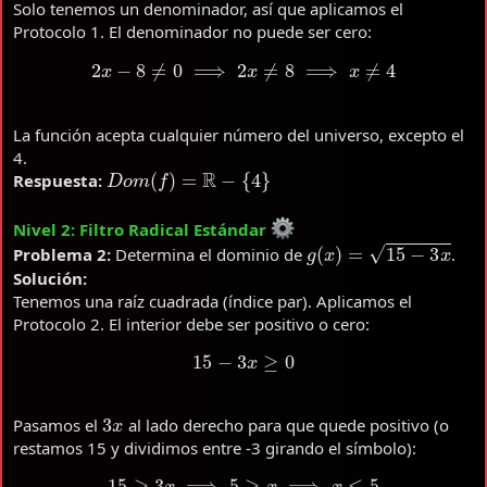
Solo tenemos un denominador, así que aplicamos el
Protocolo 1. El denominador no puede ser cero:
2
x
−
8
≠
0
⟹
2
x
≠
8
⟹
x
≠
4
La función acepta cualquier número del universo, excepto el
4.
D
o
m
(
f
)
=
R
−
{
4
}
Respuesta:
Nivel 2: Filtro Radical Estándar
g
(
x
)
=
15
−
3
x
Problema 2:
Determina el dominio de
.
Solución:
Tenemos una raíz cuadrada (índice par). Aplicamos el
Protocolo 2. El interior debe ser positivo o cero:
15
−
3
x
≥
0
3
x
Pasamos el
al lado derecho para que quede positivo (o
restamos 15 y dividimos entre -3 girando el símbolo):
15
≥
3
x
⟹
5
≥
x
⟹
x
≤
5