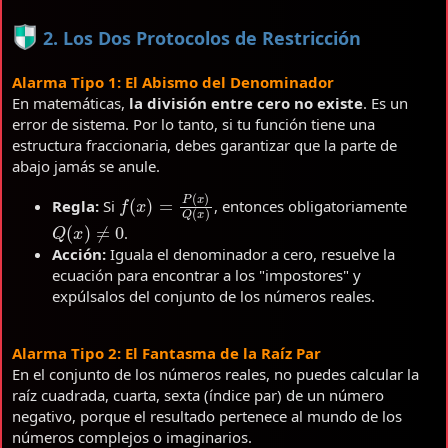
2. Los Dos Protocolos de Restricción
Alarma Tipo 1: El Abismo del Denominador
En matemáticas,
la división entre cero no existe
. Es un
error de sistema. Por lo tanto, si tu función tiene una
estructura fraccionaria, debes garantizar que la parte de
abajo jamás se anule.
f
(
x
)
=
P
(
x
)
Q
(
x
)
Regla:
Si
, entonces obligatoriamente
Q
(
x
)
≠
0
.
Acción:
Iguala el denominador a cero, resuelve la
ecuación para encontrar a los "impostores" y
expúlsalos del conjunto de los números reales.
Alarma Tipo 2: El Fantasma de la Raíz Par
En el conjunto de los números reales, no puedes calcular la
raíz cuadrada, cuarta, sexta (índice par) de un número
negativo, porque el resultado pertenece al mundo de los
números complejos o imaginarios.