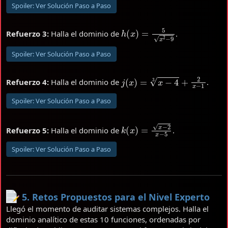
Spoiler:
Ver Solución Paso a Paso
h
(
x
)
=
5
x
2
−
9
Refuerzo 3:
Halla el dominio de
.
Spoiler:
Ver Solución Paso a Paso
j
(
x
)
=
x
−
4
3
+
2
x
−
1
Refuerzo 4:
Halla el dominio de
.
Spoiler:
Ver Solución Paso a Paso
k
(
x
)
=
x
−
2
x
−
5
Refuerzo 5:
Halla el dominio de
.
Spoiler:
Ver Solución Paso a Paso
5. Retos Propuestos para el Nivel Experto
Llegó el momento de auditar sistemas complejos. Halla el
dominio analítico de estas 10 funciones, ordenadas por