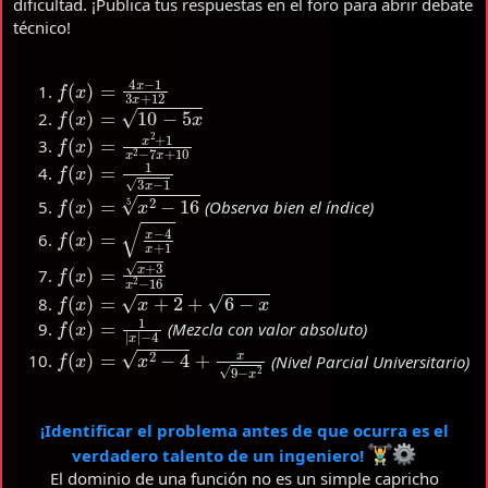
dificultad. ¡Publica tus respuestas en el foro para abrir debate
técnico!
f
(
x
)
=
4
x
−
1
3
x
+
12
f
(
x
)
=
10
−
5
x
f
(
x
)
=
x
2
+
1
x
2
−
7
x
+
10
f
(
x
)
=
1
3
x
−
1
f
(
x
)
=
x
2
−
16
5
(Observa bien el índice)
f
(
x
)
=
x
−
4
x
+
1
f
(
x
)
=
x
+
3
x
2
−
16
f
(
x
)
=
x
+
2
+
6
−
x
f
(
x
)
=
1
|
x
|
−
4
(Mezcla con valor absoluto)
f
(
x
)
=
x
2
−
4
+
x
9
−
x
2
(Nivel Parcial Universitario)
¡Identificar el problema antes de que ocurra es el
verdadero talento de un ingeniero!
El dominio de una función no es un simple capricho