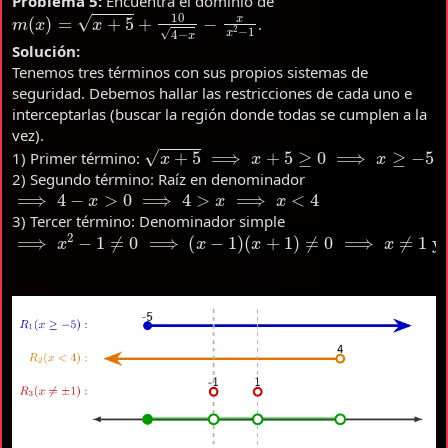
Problema 5:
Encuentra el dominio de
m
(
x
)
=
x
+
5
+
10
4
−
x
−
x
x
2
−
1
.
Solución:
Tenemos tres términos con sus propios sistemas de
seguridad. Debemos hallar las restricciones de cada uno e
interceptarlas (buscar la región donde todas se cumplen a la
vez).
x
+
5
⟹
x
+
5
≥
0
⟹
x
≥
−
5
1) Primer término:
2) Segundo término: Raíz en denominador
⟹
4
−
x
>
0
⟹
4
>
x
⟹
x
<
4
3) Tercer término: Denominador simple
⟹
(
x
+
1
x
)
2
≠
−
0
1
⟹
≠
0
x
⟹
≠
1
(
y
x
−
x
1
≠
)
−
1