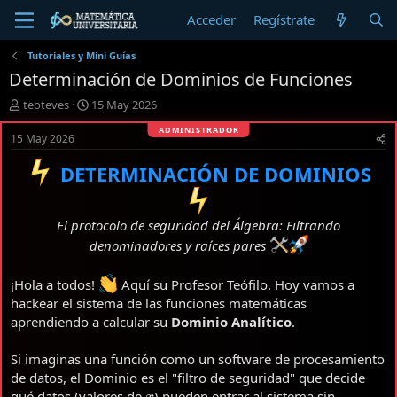
Acceder
Regístrate
Tutoriales y Mini Guías
Determinación de Dominios de Funciones
I
F
teoteves
15 May 2026
n
e
i
c
15 May 2026
c
h
i
a
DETERMINACIÓN DE DOMINIOS
a
d
d
e
o
i
El protocolo de seguridad del Álgebra: Filtrando
r
n
denominadores y raíces pares
d
i
e
c
l
i
¡Hola a todos!
Aquí su Profesor Teófilo. Hoy vamos a
t
o
hackear el sistema de las funciones matemáticas
e
aprendiendo a calcular su
Dominio Analítico
.
m
a
Si imaginas una función como un software de procesamiento
de datos, el Dominio es el "filtro de seguridad" que decide
x
qué datos (valores de
) pueden entrar al sistema sin