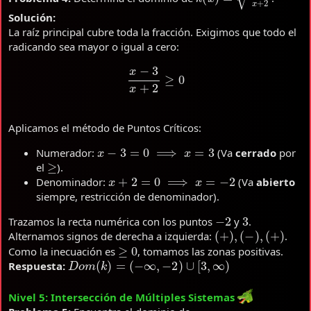
Solución:
La raíz principal cubre toda la fracción. Exigimos que todo el
radicando sea mayor o igual a cero:
x
−
3
x
+
2
≥
0
Aplicamos el método de Puntos Críticos:
x
−
3
=
0
⟹
x
=
3
Numerador:
(Va
cerrado
por
≥
el
).
x
+
2
=
0
⟹
x
=
−
2
Denominador:
(Va
abierto
siempre, restricción de denominador).
−
2
3
Trazamos la recta numérica con los puntos
y
.
(
+
)
,
(
−
)
,
(
+
)
Alternamos signos de derecha a izquierda:
.
≥
0
Como la inecuación es
, tomamos las zonas positivas.
D
o
m
(
k
)
=
(
−
∞
,
−
2
)
∪
[
3
,
∞
)
Respuesta:
Nivel 5: Intersección de Múltiples Sistemas