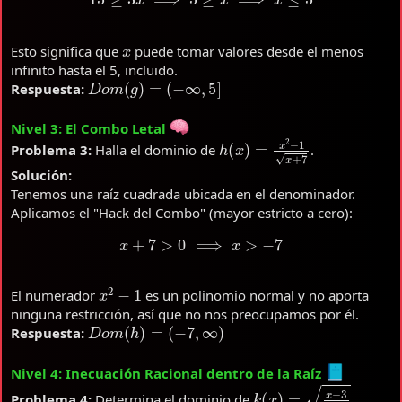
x
Esto significa que
puede tomar valores desde el menos
infinito hasta el 5, incluido.
D
o
m
(
g
)
=
(
−
∞
,
5
]
Respuesta:
Nivel 3: El Combo Letal
h
(
x
)
=
x
2
−
1
x
+
7
Problema 3:
Halla el dominio de
.
Solución:
Tenemos una raíz cuadrada ubicada en el denominador.
Aplicamos el "Hack del Combo" (mayor estricto a cero):
x
+
7
>
0
⟹
x
>
−
7
x
2
−
1
El numerador
es un polinomio normal y no aporta
ninguna restricción, así que no nos preocupamos por él.
D
o
m
(
h
)
=
(
−
7
,
∞
)
Respuesta:
Nivel 4: Inecuación Racional dentro de la Raíz
k
(
x
)
=
x
−
3
x
+
2
Problema 4:
Determina el dominio de
.