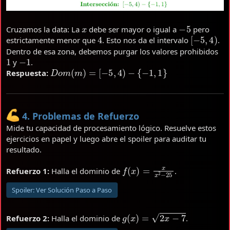
x
−
5
Cruzamos la data: La
debe ser mayor o igual a
pero
4
[
−
5
,
4
)
estrictamente menor que
. Esto nos da el intervalo
.
Dentro de esa zona, debemos purgar los valores prohibidos
1
−
1
y
.
D
o
m
(
m
)
=
[
−
5
,
4
)
−
{
−
1
,
1
}
Respuesta:
4. Problemas de Refuerzo
Mide tu capacidad de procesamiento lógico. Resuelve estos
ejercicios en papel y luego abre el spoiler para auditar tu
resultado.
f
(
x
)
=
x
x
2
−
25
Refuerzo 1:
Halla el dominio de
.
Spoiler:
Ver Solución Paso a Paso
g
(
x
)
=
2
x
−
7
Refuerzo 2:
Halla el dominio de
.