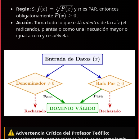
f
(
x
)
=
P
(
x
)
n
n
Regla:
Si
y
es PAR, entonces
P
(
x
)
≥
0
obligatoriamente
.
Acción:
Toma todo lo que está
adentro
de la raíz (el
radicando), plantéalo como una inecuación mayor o
igual a cero y resuélvela.
Advertencia Crítica del Profesor Teófilo:
¡No te dejes engañar por las raíces de índice IMPAR (como la raíz