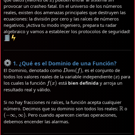
provocar un crasheo fatal. En el universo de los números
reales, existen dos amenazas principales que destruyen las
ecuaciones: la división por cero y las raíces de números
negativos. ¡Activa tu modo ingeniero, prepara tu radar
algebraico y vamos a establecer los protocolos de seguridad!
1. ¿Qué es el Dominio de una Función?
D
o
m
(
f
)
El Dominio, denotado como
, es el conjunto de
x
todos los valores reales de la variable independiente (
) para
f
(
x
)
los cuales la función
está
bien definida
y arroja un
resultado real y válido.
Si no hay fracciones ni raíces, la función acepta cualquier
R
número. Decimos que su dominio son todos los reales:
o
(
−
∞
,
∞
)
. Pero cuando aparecen ciertas operaciones,
debemos encender las alarmas.