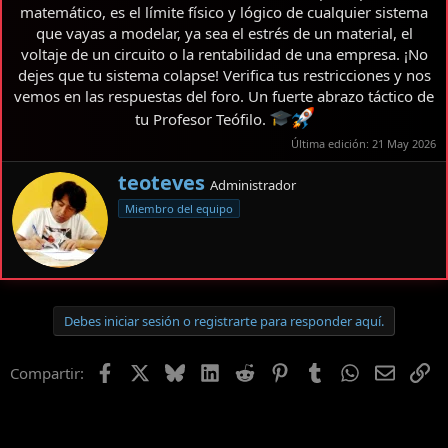
matemático, es el límite físico y lógico de cualquier sistema
que vayas a modelar, ya sea el estrés de un material, el
voltaje de un circuito o la rentabilidad de una empresa. ¡No
dejes que tu sistema colapse! Verifica tus restricciones y nos
vemos en las respuestas del foro. Un fuerte abrazo táctico de
tu Profesor Teófilo.
Última edición:
21 May 2026
E
teoteves
Administrador
s
Miembro del equipo
c
r
i
t
o
p
Debes iniciar sesión o registrarte para responder aquí.
o
r
Facebook
X
Bluesky
LinkedIn
Reddit
Pinterest
Tumblr
WhatsApp
Email
En
Compartir: