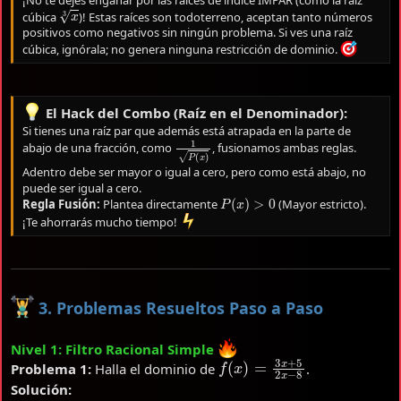
x
3
cúbica
)! Estas raíces son todoterreno, aceptan tanto números
positivos como negativos sin ningún problema. Si ves una raíz
cúbica, ignórala; no genera ninguna restricción de dominio.
El Hack del Combo (Raíz en el Denominador):
Si tienes una raíz par que además está atrapada en la parte de
1
P
(
x
)
abajo de una fracción, como
, fusionamos ambas reglas.
Adentro debe ser mayor o igual a cero, pero como está abajo, no
puede ser igual a cero.
P
(
x
)
>
0
Regla Fusión:
Plantea directamente
(Mayor estricto).
¡Te ahorrarás mucho tiempo!
3. Problemas Resueltos Paso a Paso
Nivel 1: Filtro Racional Simple
f
(
x
)
=
3
x
+
5
2
x
−
8
Problema 1:
Halla el dominio de
.
Solución: