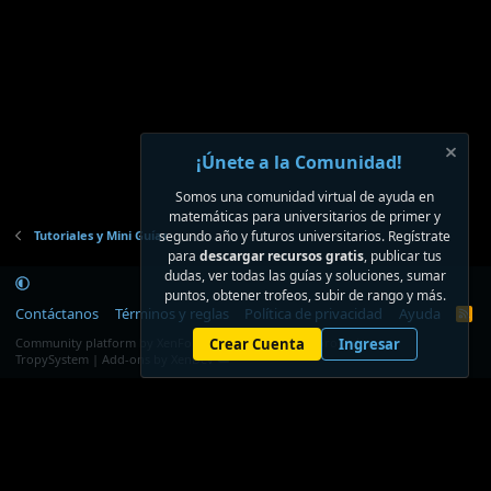
¡Únete a la Comunidad!
Somos una comunidad virtual de ayuda en
matemáticas para universitarios de primer y
Tutoriales y Mini Guías
segundo año y futuros universitarios. Regístrate
para
descargar recursos gratis
, publicar tus
dudas, ver todas las guías y soluciones, sumar
puntos, obtener trofeos, subir de rango y más.
Contáctanos
Términos y reglas
Política de privacidad
Ayuda
R
S
®
Community platform by XenForo
Crear Cuenta
© 2010-2026 XenForo Ltd.
Ingresar
S
TropySystem | Add-ons by XenDev ☁️