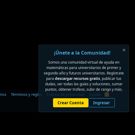
¡Únete a la Comunidad!
Somos una comunidad virtual de ayuda en
matemáticas para universitarios de primer y
segundo año y futuros universitarios. Regístrate
para
descargar recursos gratis
, publicar tus
dudas, ver todas las guías y soluciones, sumar
puntos, obtener trofeos, subir de rango y más.
anos
Términos y reglas
Política de privacidad
Ayuda
R
S
Crear Cuenta
Ingresar
S