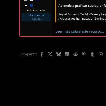
m
a
Aprende a graficar cualquier fu
Administrador
Soy el Profesor Teófilo Teves y h
Miembro del
¿Alguna vez han pasado 15 minut
equipo
Leer más sobre este recurso...
Facebook
X
Bluesky
LinkedIn
Reddit
Pinterest
Tumblr
W
Compartir: