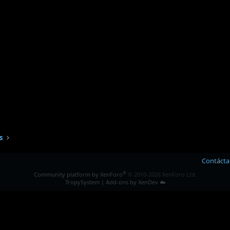
s
Contáct
®
Community platform by XenForo
© 2010-2026 XenForo Ltd.
TropySystem | Add-ons by XenDev ☁️