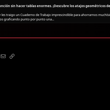
nción sin hacer tablas enormes. ¡Descubre los atajos geométricos de l
oy les traigo un Cuaderno de Trabajo imprescindible para ahorrarnos muchí
os graficando punto por punto una...
hatsApp
Email
Enlace