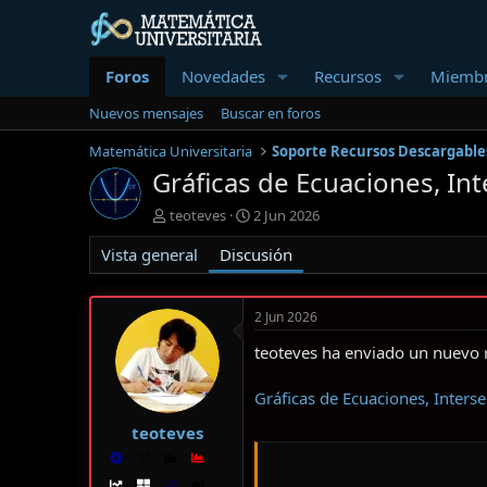
Foros
Novedades
Recursos
Miemb
Nuevos mensajes
Buscar en foros
Matemática Universitaria
Soporte Recursos Descargable
Gráficas de Ecuaciones, Int
I
F
teoteves
2 Jun 2026
n
e
Vista general
i
Discusión
c
c
h
i
a
a
d
2 Jun 2026
d
e
o
i
teoteves ha enviado un nuevo 
r
n
d
i
Gráficas de Ecuaciones, Interse
e
c
l
i
teoteves
t
o
e