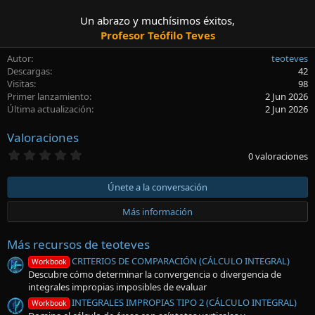
Un abrazo y muchísimos éxitos,
Profesor Teófilo Teves
Autor
teoteves
Descargas
42
Visitas
98
Primer lanzamiento
2 Jun 2026
Última actualización
2 Jun 2026
Valoraciones
0
0 valoraciones
,
0
0
Únete a la conversación
e
s
Más información
t
r
e
Más recursos de teoteves
l
l
CRITERIOS DE COMPARACIÓN (CÁLCULO INTEGRAL)
Workbook
a
Descubre cómo determinar la convergencia o divergencia de
(
integrales impropias imposibles de evaluar
s
)
INTEGRALES IMPROPIAS TIPO 2 (CÁLCULO INTEGRAL)
Workbook