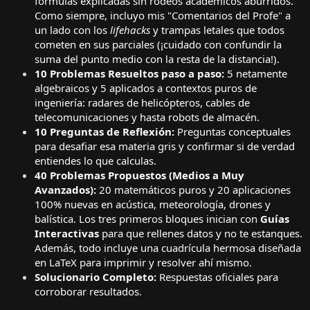
fórmulas explicadas sin rodeos académicos aburridos.
Como siempre, incluyo mis "Comentarios del Profe" a
un lado con los
lifehacks
y trampas letales que todos
cometen en sus parciales (¡cuidado con confundir la
suma del punto medio con la resta de la distancia!).
10 Problemas Resueltos paso a paso:
5 netamente
algebraicos y 5 aplicados a contextos puros de
ingeniería: radares de helicópteros, cables de
telecomunicaciones y hasta robots de almacén.
10 Preguntas de Reflexión:
Preguntas conceptuales
para desafiar esa materia gris y confirmar si de verdad
entiendes lo que calculas.
40 Problemas Propuestos (Medios a Muy
Avanzados):
20 matemáticos puros y 20 aplicaciones
100% nuevas en acústica, meteorología, drones y
balística. Los tres primeros bloques inician con
Guías
Interactivas
para que rellenes datos y no te estanques.
Además, todo incluye una cuadrícula hermosa diseñada
en LaTeX para imprimir y resolver ahí mismo.
Solucionario Completo:
Respuestas oficiales para
corroborar resultados.