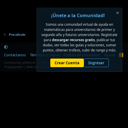
¡Únete a la Comunidad!
Somos una comunidad virtual de ayuda en
matemáticas para universitarios de primer y
Precálculo
segundo año y futuros universitarios. Regístrate
para
descargar recursos gratis
, publicar tus
dudas, ver todas las guías y soluciones, sumar
puntos, obtener trofeos, subir de rango y más.
Contáctanos
Términos y reglas
Política de privacidad
Ayuda
R
S
®
Community platform by XenForo
Crear Cuenta
© 2010-2026 XenForo Ltd.
Ingresar
S
TropySystem | Add-ons by XenDev ☁️