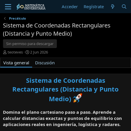
Acceder
Regístrate
Precálculo
Sistema de Coordenadas Rectangulares
(Distancia y Punto Medio)
Sin permiso para descargar
A
F
teoteves
2 Jun 2026
u
e
Vista general
t
c
Discusión
o
h
r
a
d
Sistema de Coordenadas
e
Rectangulares (Distancia y Punto
c
r
Medio)
e
a
c
Domina el plano cartesiano paso a paso. Aprende a
i
calcular distancias exactas y puntos de equilibrio con
ó
aplicaciones reales en ingeniería, logística y radares.
n