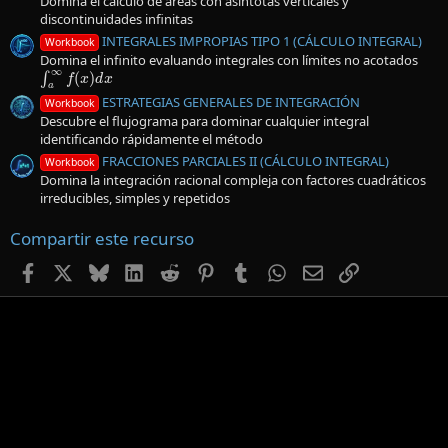
Domina el cálculo de áreas con asíntotas verticales y
discontinuidades infinitas
INTEGRALES IMPROPIAS TIPO 1 (CÁLCULO INTEGRAL)
Workbook
Domina el infinito evaluando integrales con límites no acotados
∫
a
∞
f
(
x
)
d
x
ESTRATEGIAS GENERALES DE INTEGRACIÓN
Workbook
Descubre el flujograma para dominar cualquier integral
identificando rápidamente el método
FRACCIONES PARCIALES II (CÁLCULO INTEGRAL)
Workbook
Domina la integración racional compleja con factores cuadráticos
irreducibles, simples y repetidos
Compartir este recurso
Facebook
X
Bluesky
LinkedIn
Reddit
Pinterest
Tumblr
WhatsApp
Email
Enlace