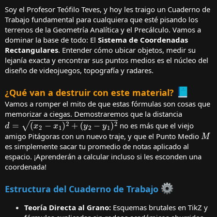
Soy el Profesor Teófilo Teves, y hoy les traigo un Cuaderno de
Trabajo fundamental para cualquiera que esté pisando los
terrenos de la Geometría Analítica y el Precálculo. Vamos a
dominar la base de todo: El
Sistema de Coordenadas
Rectangulares
. Entender cómo ubicar objetos, medir su
lejanía exacta y encontrar sus puntos medios es el núcleo del
diseño de videojuegos, topografía y radares.
¿Qué van a destruir con este material?
Vamos a romper el mito de que estas fórmulas son cosas que
memorizar a ciegas. Demostraremos que la distancia
d
=
(
x
2
−
x
1
)
2
+
(
y
2
−
y
1
)
2
no es más que el viejo
M
amigo Pitágoras con un nuevo traje, y que el Punto Medio
es simplemente sacar tu promedio de notas aplicado al
espacio. ¡Aprenderán a calcular incluso si les esconden una
coordenada!
Estructura del Cuaderno de Trabajo
Teoría Directa al Grano:
Esquemas brutales en TikZ y