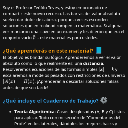
Soy el Profesor Teófilo Teves, y estoy emocionado de
compartir este nuevo recurso. Las barras del valor absoluto
suelen dar dolor de cabeza, porque a veces esconden
soluciones que en realidad rompen la matemática. Si alguna
vez marcaron una clave en un examen y les dijeron que era el
∅
conjunto vacío
... este material es para ustedes.
¿Qué aprenderás en este material?
El objetivo es blindar su lógica. Aprenderemos a ver el valor
absoluto como lo que realmente es: una
distancia
.
|
x
|
=
k
Resolveremos ecuaciones de las formas simples
y
escalaremos a modelos pesados con restricciones de universo
|
A
(
x
)
|
=
B
(
x
)
. ¡Aprenderán a descartar soluciones falsas
antes de que sea tarde!
¿Qué incluye el Cuaderno de Trabajo?
Teoría Algorítmica:
Casos desglosados (A, B y C) listos
para aplicar. Todo con mi sección de "Comentarios del
Profe" en los laterales, dándoles los mejores hacks y