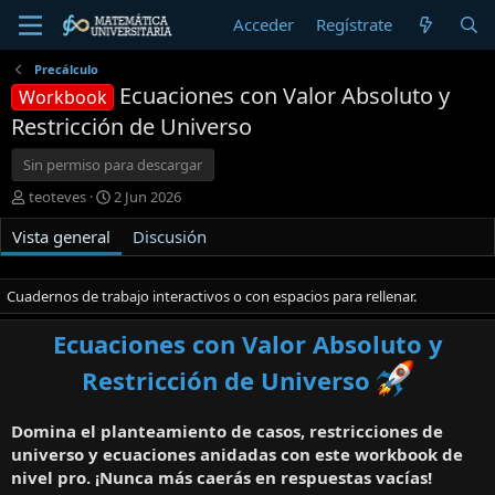
Acceder
Regístrate
Precálculo
Ecuaciones con Valor Absoluto y
Workbook
Restricción de Universo
Sin permiso para descargar
A
F
teoteves
2 Jun 2026
u
e
Vista general
t
c
Discusión
o
h
r
a
d
Cuadernos de trabajo interactivos o con espacios para rellenar.
e
c
Ecuaciones con Valor Absoluto y
r
Restricción de Universo
e
a
c
Domina el planteamiento de casos, restricciones de
i
universo y ecuaciones anidadas con este workbook de
ó
n
nivel pro. ¡Nunca más caerás en respuestas vacías!