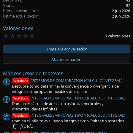
Descargas
43
Visitas
97
Primer lanzamiento
2 Jun 2026
Última actualización
2 Jun 2026
Valoraciones
0
0 valoraciones
,
0
0
Únete a la conversación
e
s
Más información
t
r
e
Más recursos de teoteves
l
l
CRITERIOS DE COMPARACIÓN (CÁLCULO INTEGRAL)
Workbook
a
Descubre cómo determinar la convergencia o divergencia de
(
integrales impropias imposibles de evaluar
s
)
INTEGRALES IMPROPIAS TIPO 2 (CÁLCULO INTEGRAL)
Workbook
Domina el cálculo de áreas con asíntotas verticales y
discontinuidades infinitas
INTEGRALES IMPROPIAS TIPO 1 (CÁLCULO INTEGRAL)
Workbook
Domina el infinito evaluando integrales con límites no acotados
∫
a
∞
f
(
x
)
d
x