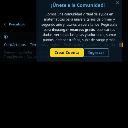
¡Únete a la Comunidad!
Somos una comunidad virtual de ayuda en
matemáticas para universitarios de primer y
Precálculo
segundo año y futuros universitarios. Regístrate
para
descargar recursos gratis
, publicar tus
dudas, ver todas las guías y soluciones, sumar
puntos, obtener trofeos, subir de rango y más.
Contáctanos
Términos y reglas
Política de privacidad
Ayuda
R
S
®
Community platform by XenForo
Crear Cuenta
© 2010-2026 XenForo Ltd.
Ingresar
S
TropySystem | Add-ons by XenDev ☁️