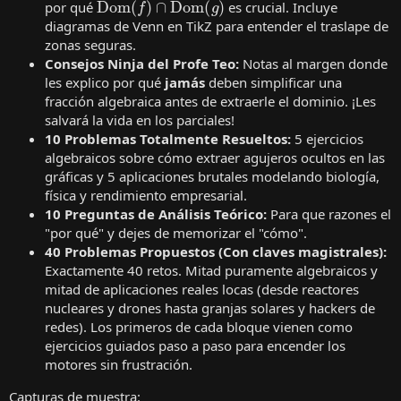
por qué
es crucial. Incluye
diagramas de Venn en TikZ para entender el traslape de
zonas seguras.
Consejos Ninja del Profe Teo:
Notas al margen donde
les explico por qué
jamás
deben simplificar una
fracción algebraica antes de extraerle el dominio. ¡Les
salvará la vida en los parciales!
10 Problemas Totalmente Resueltos:
5 ejercicios
algebraicos sobre cómo extraer agujeros ocultos en las
gráficas y 5 aplicaciones brutales modelando biología,
física y rendimiento empresarial.
10 Preguntas de Análisis Teórico:
Para que razones el
"por qué" y dejes de memorizar el "cómo".
40 Problemas Propuestos (Con claves magistrales):
Exactamente 40 retos. Mitad puramente algebraicos y
mitad de aplicaciones reales locas (desde reactores
nucleares y drones hasta granjas solares y hackers de
redes). Los primeros de cada bloque vienen como
ejercicios guiados paso a paso para encender los
motores sin frustración.
Capturas de muestra: