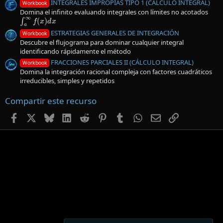
INTEGRALES IMPROPIAS TIPO 1 (CÁLCULO INTEGRAL)
Workbook
Domina el infinito evaluando integrales con límites no acotados
∫
a
∞
f
(
x
)
d
x
ESTRATEGIAS GENERALES DE INTEGRACIÓN
Workbook
Descubre el flujograma para dominar cualquier integral
identificando rápidamente el método
FRACCIONES PARCIALES II (CÁLCULO INTEGRAL)
Workbook
Domina la integración racional compleja con factores cuadráticos
irreducibles, simples y repetidos
Compartir este recurso
Facebook
X
Bluesky
LinkedIn
Reddit
Pinterest
Tumblr
WhatsApp
Email
Enlace