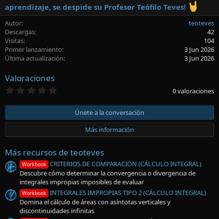
aprendizaje, se despide su Profesor Teófilo Teves!
Autor
teoteves
Descargas
42
Visitas
104
Primer lanzamiento
3 Jun 2026
Última actualización
3 Jun 2026
Valoraciones
0
0 valoraciones
,
0
0
Únete a la conversación
e
s
Más información
t
r
e
Más recursos de teoteves
l
l
CRITERIOS DE COMPARACIÓN (CÁLCULO INTEGRAL)
Workbook
a
Descubre cómo determinar la convergencia o divergencia de
(
integrales impropias imposibles de evaluar
s
)
INTEGRALES IMPROPIAS TIPO 2 (CÁLCULO INTEGRAL)
Workbook
Domina el cálculo de áreas con asíntotas verticales y
discontinuidades infinitas