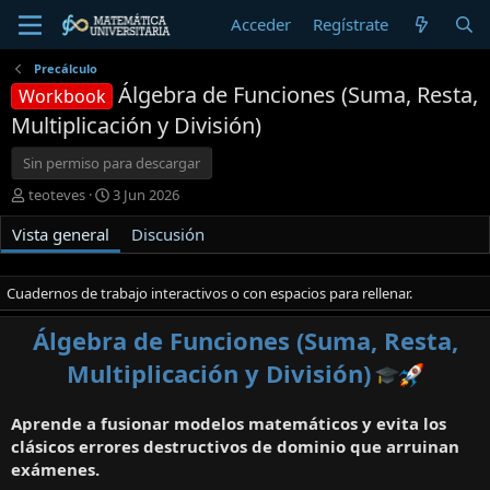
Acceder
Regístrate
Precálculo
Álgebra de Funciones (Suma, Resta,
Workbook
Multiplicación y División)
Sin permiso para descargar
A
F
teoteves
3 Jun 2026
u
e
Vista general
t
c
Discusión
o
h
r
a
d
Cuadernos de trabajo interactivos o con espacios para rellenar.
e
c
Álgebra de Funciones (Suma, Resta,
r
Multiplicación y División)
e
a
c
Aprende a fusionar modelos matemáticos y evita los
i
clásicos errores destructivos de dominio que arruinan
ó
exámenes.
n